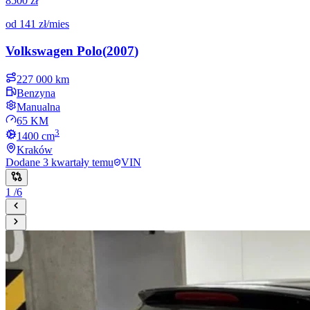
8500 zł
od
141 zł
/mies
Volkswagen
Polo
(
2007
)
227 000 km
Benzyna
Manualna
65 KM
3
1400
cm
Kraków
Dodane
3 kwartały temu
VIN
1
/
6