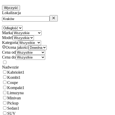
Wyczyść
Lokalizacja
Marka
Model
Kategoria
Ocena jakości
Cena od
Cena do
Nadwozie
Kabriolet
1
Kombi
1
Coupe
Kompakt
1
Limuzyna
Minivan
Pickup
Sedan
1
SUV