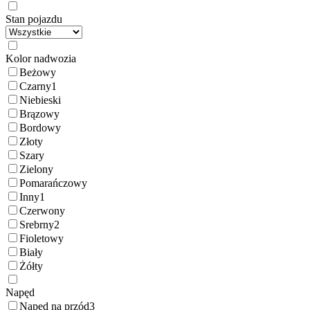
Stan pojazdu
Kolor nadwozia
Beżowy
Czarny
1
Niebieski
Brązowy
Bordowy
Złoty
Szary
Zielony
Pomarańczowy
Inny
1
Czerwony
Srebrny
2
Fioletowy
Biały
Żółty
Napęd
Napęd na przód
3