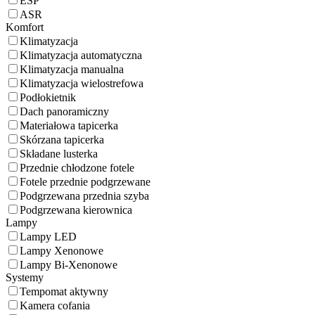
ESP
ASR
Komfort
Klimatyzacja
Klimatyzacja automatyczna
Klimatyzacja manualna
Klimatyzacja wielostrefowa
Podłokietnik
Dach panoramiczny
Materiałowa tapicerka
Skórzana tapicerka
Składane lusterka
Przednie chłodzone fotele
Fotele przednie podgrzewane
Podgrzewana przednia szyba
Podgrzewana kierownica
Lampy
Lampy LED
Lampy Xenonowe
Lampy Bi-Xenonowe
Systemy
Tempomat aktywny
Kamera cofania