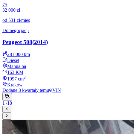
75
32 000 zł
od
531 zł
/mies
Do negocjacji
Peugeot
508
(
2014
)
281 000 km
Diesel
Manualna
163 KM
3
1997
cm
Kraków
Dodane
3 kwartały temu
VIN
1
/
18