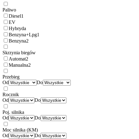
Paliwo
Diesel
1
EV
Hybryda
Benzyna+Lpg
1
Benzyna
2
Skrzynia biegów
Automat
2
Manualna
2
Przebieg
Od
Do
Rocznik
Od
Do
Poj. silnika
Od
Do
Moc silnika (KM)
Od
Do