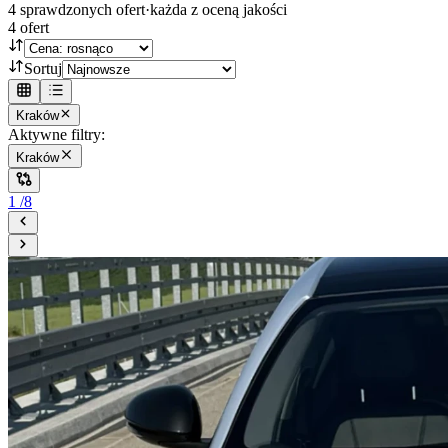
4
sprawdzonych ofert
·
każda z oceną jakości
4
ofert
Sortuj
Kraków
Aktywne filtry:
Kraków
1
/
8