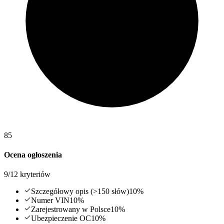
85
Ocena ogłoszenia
9
/
12
kryteriów
Szczegółowy opis (>150 słów)
10
%
Numer VIN
10
%
Zarejestrowany w Polsce
10
%
Ubezpieczenie OC
10
%