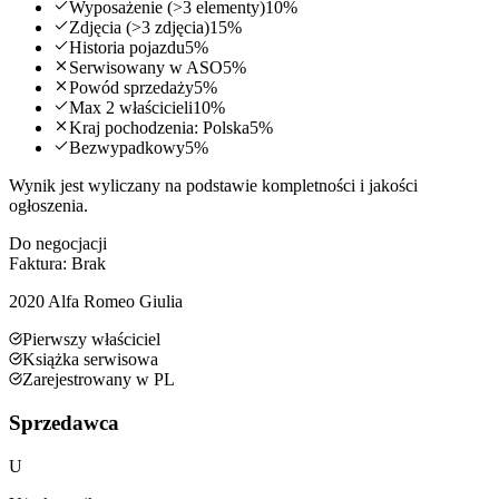
Wyposażenie (>3 elementy)
10
%
Zdjęcia (>3 zdjęcia)
15
%
Historia pojazdu
5
%
Serwisowany w ASO
5
%
Powód sprzedaży
5
%
Max 2 właścicieli
10
%
Kraj pochodzenia: Polska
5
%
Bezwypadkowy
5
%
Wynik jest wyliczany na podstawie kompletności i jakości
ogłoszenia.
Do negocjacji
Faktura:
Brak
2020
Alfa Romeo
Giulia
Pierwszy właściciel
Książka serwisowa
Zarejestrowany w PL
Sprzedawca
U