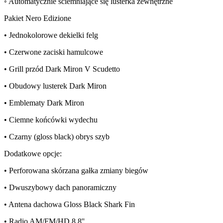
◦ Automatycznie ściemniające się lusterka zewnętrzne
Pakiet Nero Edizione
• Jednokolorowe dekielki felg
• Czerwone zaciski hamulcowe
• Grill przód Dark Miron V Scudetto
• Obudowy lusterek Dark Miron
• Emblematy Dark Miron
• Ciemne końcówki wydechu
• Czarny (gloss black) obrys szyb
Dodatkowe opcje:
• Perforowana skórzana gałka zmiany biegów
• Dwuszybowy dach panoramiczny
• Antena dachowa Gloss Black Shark Fin
• Radio AM/FM/HD 8.8''