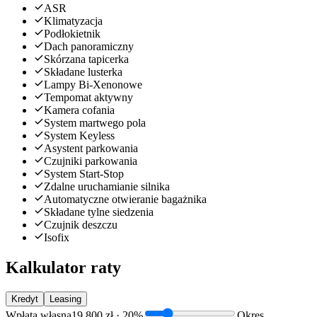
ASR
Klimatyzacja
Podłokietnik
Dach panoramiczny
Skórzana tapicerka
Składane lusterka
Lampy Bi-Xenonowe
Tempomat aktywny
Kamera cofania
System martwego pola
System Keyless
Asystent parkowania
Czujniki parkowania
System Start-Stop
Zdalne uruchamianie silnika
Automatyczne otwieranie bagażnika
Składane tylne siedzenia
Czujnik deszczu
Isofix
Kalkulator raty
Kredyt
Leasing
Wpłata własna
19 800 zł
·
20
%
Okres