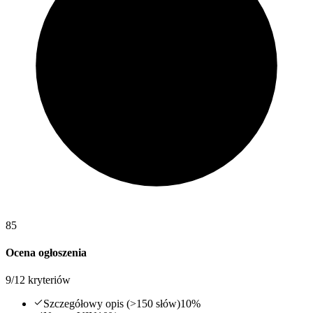
85
Ocena ogłoszenia
9
/
12
kryteriów
Szczegółowy opis (>150 słów)
10
%