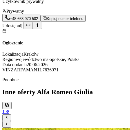
Użytkownik prywatny
Prywatny
+48-663-970-502
Kopiuj numer telefonu
Udostępnij:
Ogłoszenie
Lokalizacja
Kraków
Region
województwo małopolskie, Polska
Data dodania
20.06.2026
VIN
ZARFAMAN1L7636971
Podobne
Inne oferty Alfa Romeo Giulia
1
/
8