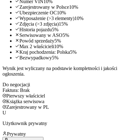
Numer VIN
10
%
Zarejestrowany w Polsce
10
%
Ubezpieczenie OC
10
%
Wyposażenie (>3 elementy)
10
%
Zdjęcia (>3 zdjęcia)
15
%
Historia pojazdu
5
%
Serwisowany w ASO
5
%
Powód sprzedaży
5
%
Max 2 właścicieli
10
%
Kraj pochodzenia: Polska
5
%
Bezwypadkowy
5
%
Wynik jest wyliczany na podstawie kompletności i jakości
ogłoszenia.
Do negocjacji
Faktura:
Brak
Pierwszy właściciel
Książka serwisowa
Zarejestrowany w PL
U
Użytkownik prywatny
Prywatny