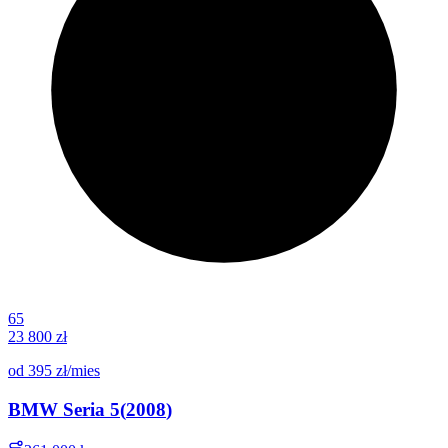
65
23 800 zł
od
395 zł
/mies
BMW
Seria 5
(
2008
)