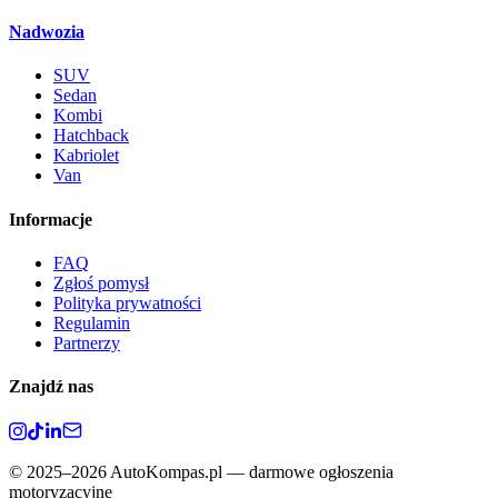
Nadwozia
SUV
Sedan
Kombi
Hatchback
Kabriolet
Van
Informacje
FAQ
Zgłoś pomysł
Polityka prywatności
Regulamin
Partnerzy
Znajdź nas
©
2025–2026
AutoKompas.pl — darmowe ogłoszenia
motoryzacyjne