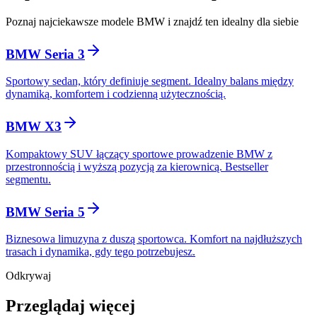
Poznaj najciekawsze modele BMW i znajdź ten idealny dla siebie
BMW Seria 3
Sportowy sedan, który definiuje segment. Idealny balans między
dynamiką, komfortem i codzienną użytecznością.
BMW X3
Kompaktowy SUV łączący sportowe prowadzenie BMW z
przestronnością i wyższą pozycją za kierownicą. Bestseller
segmentu.
BMW Seria 5
Biznesowa limuzyna z duszą sportowca. Komfort na najdłuższych
trasach i dynamika, gdy tego potrzebujesz.
Odkrywaj
Przeglądaj więcej