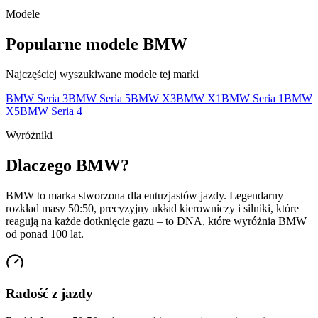
Modele
Popularne modele BMW
Najczęściej wyszukiwane modele tej marki
BMW
Seria 3
BMW
Seria 5
BMW
X3
BMW
X1
BMW
Seria 1
BMW
X5
BMW
Seria 4
Wyróżniki
Dlaczego BMW?
BMW to marka stworzona dla entuzjastów jazdy. Legendarny
rozkład masy 50:50, precyzyjny układ kierowniczy i silniki, które
reagują na każde dotknięcie gazu – to DNA, które wyróżnia BMW
od ponad 100 lat.
Radość z jazdy