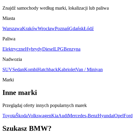
Znajdź samochody według marki, lokalizacji lub paliwa
Miasta
Warszawa
Kraków
Wrocław
Poznań
Gdańsk
Łódź
Paliwa
Elektryczne
Hybrydy
Diesel
LPG
Benzyna
Nadwozia
SUV
Sedan
Kombi
Hatchback
Kabriolet
Van / Minivan
Marki
Inne marki
Przeglądaj oferty innych popularnych marek
Toyota
Škoda
Volkswagen
Kia
Audi
Mercedes-Benz
Hyundai
Opel
Ford
Szukasz BMW?