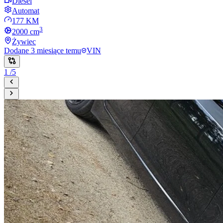
Diesel
Automat
177 KM
3
2000
cm
Żywiec
Dodane
3 miesiące temu
VIN
1
/
5