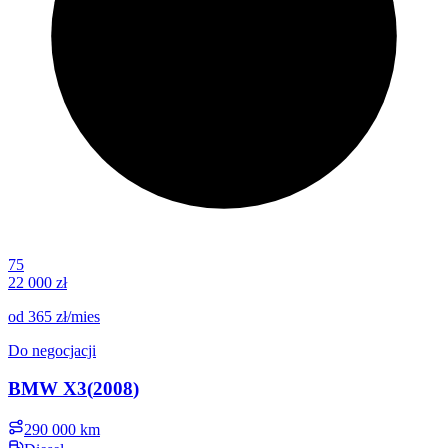
75
22 000 zł
od
365 zł
/mies
Do negocjacji
BMW
X3
(
2008
)
290 000 km