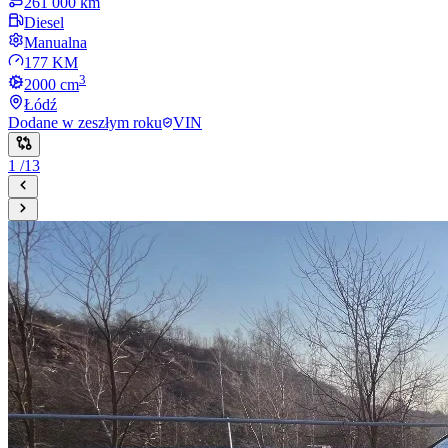
261 000 km
Diesel
Manualna
177 KM
3
2000
cm
Łódź
Dodane
w zeszłym roku
VIN
1
/
13