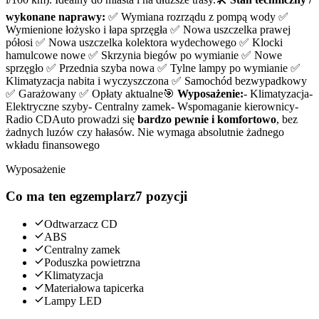
wykonane naprawy:
✅ Wymiana rozrządu z pompą wody ✅
Wymienione łożysko i łapa sprzęgła ✅ Nowa uszczelka prawej
półosi ✅ Nowa uszczelka kolektora wydechowego ✅ Klocki
hamulcowe nowe ✅ Skrzynia biegów po wymianie ✅ Nowe
sprzęgło ✅ Przednia szyba nowa ✅ Tylne lampy po wymianie ✅
Klimatyzacja nabita i wyczyszczona ✅ Samochód bezwypadkowy
✅ Garażowany ✅ Opłaty aktualne🎯
Wyposażenie:
- Klimatyzacja-
Elektryczne szyby- Centralny zamek- Wspomaganie kierownicy-
Radio CDAuto prowadzi się
bardzo pewnie i komfortowo
, bez
żadnych luzów czy hałasów. Nie wymaga absolutnie żadnego
wkładu finansowego
Wyposażenie
Co ma ten egzemplarz
7 pozycji
Odtwarzacz CD
ABS
Centralny zamek
Poduszka powietrzna
Klimatyzacja
Materiałowa tapicerka
Lampy LED