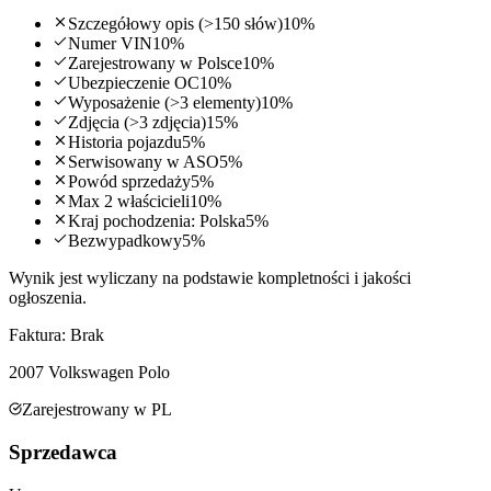
Szczegółowy opis (>150 słów)
10
%
Numer VIN
10
%
Zarejestrowany w Polsce
10
%
Ubezpieczenie OC
10
%
Wyposażenie (>3 elementy)
10
%
Zdjęcia (>3 zdjęcia)
15
%
Historia pojazdu
5
%
Serwisowany w ASO
5
%
Powód sprzedaży
5
%
Max 2 właścicieli
10
%
Kraj pochodzenia: Polska
5
%
Bezwypadkowy
5
%
Wynik jest wyliczany na podstawie kompletności i jakości
ogłoszenia.
Faktura:
Brak
2007
Volkswagen
Polo
Zarejestrowany w PL
Sprzedawca