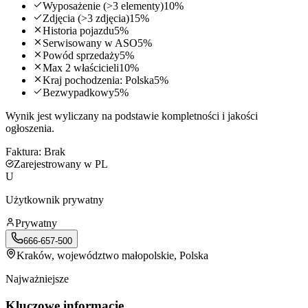
Wyposażenie (>3 elementy)
10
%
Zdjęcia (>3 zdjęcia)
15
%
Historia pojazdu
5
%
Serwisowany w ASO
5
%
Powód sprzedaży
5
%
Max 2 właścicieli
10
%
Kraj pochodzenia: Polska
5
%
Bezwypadkowy
5
%
Wynik jest wyliczany na podstawie kompletności i jakości
ogłoszenia.
Faktura:
Brak
Zarejestrowany w PL
U
Użytkownik prywatny
Prywatny
666-657-500
Kraków
, województwo małopolskie, Polska
Najważniejsze
Kluczowe informacje