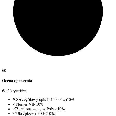
60
Ocena ogłoszenia
6
/
12
kryteriów
Szczegółowy opis (>150 słów)
10
%
Numer VIN
10
%
Zarejestrowany w Polsce
10
%
Ubezpieczenie OC
10
%