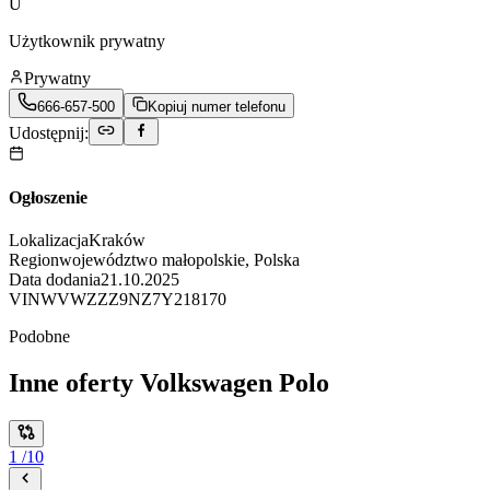
U
Użytkownik prywatny
Prywatny
666-657-500
Kopiuj numer telefonu
Udostępnij:
Ogłoszenie
Lokalizacja
Kraków
Region
województwo małopolskie, Polska
Data dodania
21.10.2025
VIN
WVWZZZ9NZ7Y218170
Podobne
Inne oferty Volkswagen Polo
1
/
10