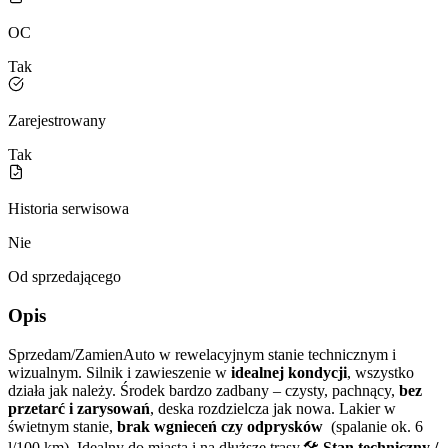
OC
Tak
Zarejestrowany
Tak
Historia serwisowa
Nie
Od sprzedającego
Opis
Sprzedam/ZamienAuto w rewelacyjnym stanie technicznym i
wizualnym. Silnik i zawieszenie w
idealnej kondycji
, wszystko
działa jak należy. Środek bardzo zadbany – czysty, pachnący,
bez
przetarć i zarysowań
, deska rozdzielcza jak nowa. Lakier w
świetnym stanie,
brak wgnieceń czy odprysków
(spalanie ok. 6
l/100 km). Idealny do miasta i na dłuższe trasy.🛠️
Stan techniczny /