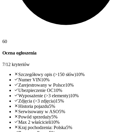
60
Ocena ogłoszenia
7
/
12
kryteriów
Szczegółowy opis (>150 słów)
10
%
Numer VIN
10
%
Zarejestrowany w Polsce
10
%
Ubezpieczenie OC
10
%
Wyposażenie (>3 elementy)
10
%
Zdjęcia (>3 zdjęcia)
15
%
Historia pojazdu
5
%
Serwisowany w ASO
5
%
Powód sprzedaży
5
%
Max 2 właścicieli
10
%
Kraj pochodzenia: Polska
5
%