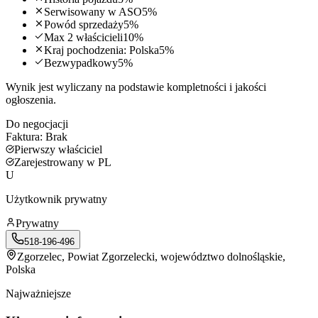
Serwisowany w ASO
5
%
Powód sprzedaży
5
%
Max 2 właścicieli
10
%
Kraj pochodzenia: Polska
5
%
Bezwypadkowy
5
%
Wynik jest wyliczany na podstawie kompletności i jakości
ogłoszenia.
Do negocjacji
Faktura:
Brak
Pierwszy właściciel
Zarejestrowany w PL
U
Użytkownik prywatny
Prywatny
518-196-496
Zgorzelec
, Powiat Zgorzelecki, województwo dolnośląskie,
Polska
Najważniejsze