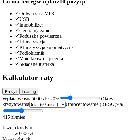
Co ma ten egzemplarz
10 pozycji
Odtwarzacz MP3
USB
Immobilizer
Centralny zamek
Poduszka powietrzna
Klimatyzacja
Klimatyzacja automatyczna
Podłokietnik
Materiałowa tapicerka
Składane lusterka
Kalkulator raty
Kredyt
Leasing
Wpłata własna
5000 zł
·
20
%
Okres
kredytowania
Oprocentowanie (RRSO)
9
%
415 zł
/mies
Kwota kredytu
20 000 zł
Koszt odsetek