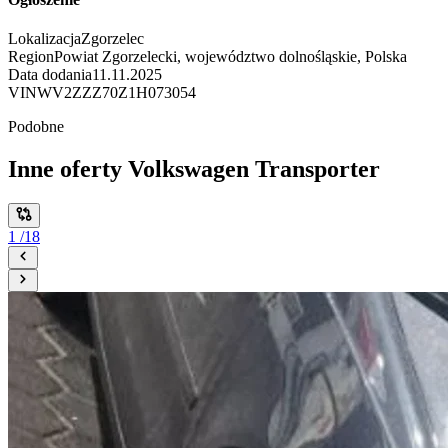
Lokalizacja
Zgorzelec
Region
Powiat Zgorzelecki, województwo dolnośląskie, Polska
Data dodania
11.11.2025
VIN
WV2ZZZ70Z1H073054
Podobne
Inne oferty Volkswagen Transporter
1
/
18