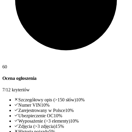
60
Ocena ogłoszenia
7
/
12
kryteriów
Szczegółowy opis (>150 słów)
10
%
Numer VIN
10
%
Zarejestrowany w Polsce
10
%
Ubezpieczenie OC
10
%
Wyposażenie (>3 elementy)
10
%
Zdjęcia (>3 zdjęcia)
15
%
Historia pojazdu
5
%