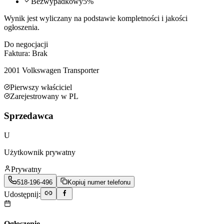
Bezwypadkowy
5
%
Wynik jest wyliczany na podstawie kompletności i jakości
ogłoszenia.
Do negocjacji
Faktura:
Brak
2001
Volkswagen
Transporter
Pierwszy właściciel
Zarejestrowany w PL
Sprzedawca
U
Użytkownik prywatny
Prywatny
518-196-496
Kopiuj numer telefonu
Udostępnij:
Ogłoszenie