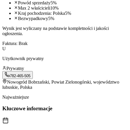
Powód sprzedaży
5
%
Max 2 właścicieli
10
%
Kraj pochodzenia: Polska
5
%
Bezwypadkowy
5
%
Wynik jest wyliczany na podstawie kompletności i jakości
ogłoszenia.
Faktura:
Brak
U
Użytkownik prywatny
Prywatny
782-465-505
Nowogród Bobrzański
, Powiat Zielonogórski, województwo
lubuskie, Polska
Najważniejsze
Kluczowe informacje