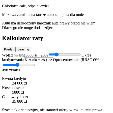
Chlodnice cale, odpala jezdzi
Mozliwa zamiana na tansze auto z doplata dla mnie
Autu ma uszkodzony naroznik auta prawy przod nie wiem
Dlaczego nie moge dodac zdjec
Kalkulator raty
Kredyt
Leasing
Wpłata własna
6000 zł
·
20
%
Okres
kredytowania
Oprocentowanie (RRSO)
9
%
498 zł
/mies
Kwota kredytu
24 000 zł
Koszt odsetek
5880 zł
Całkowity koszt
35 880 zł
Szacunek orientacyjny, nie stanowi oferty w rozumieniu prawa.