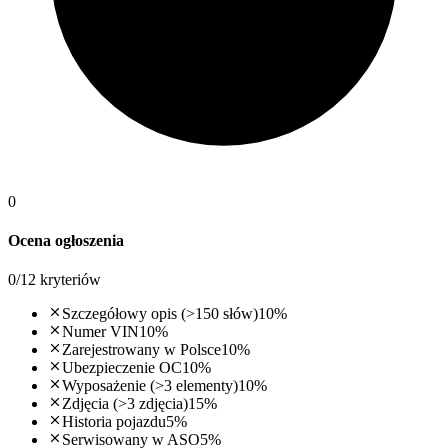
0
Ocena ogłoszenia
0
/
12
kryteriów
Szczegółowy opis (>150 słów)
10
%
Numer VIN
10
%
Zarejestrowany w Polsce
10
%
Ubezpieczenie OC
10
%
Wyposażenie (>3 elementy)
10
%
Zdjęcia (>3 zdjęcia)
15
%
Historia pojazdu
5
%
Serwisowany w ASO
5
%