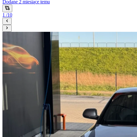
Dodane
2 miesiące temu
1
/
10