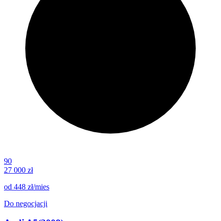
90
27 000 zł
od
448 zł
/mies
Do negocjacji