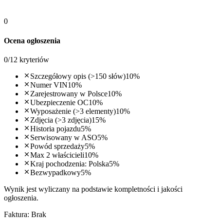
0
Ocena ogłoszenia
0
/
12
kryteriów
Szczegółowy opis (>150 słów)
10
%
Numer VIN
10
%
Zarejestrowany w Polsce
10
%
Ubezpieczenie OC
10
%
Wyposażenie (>3 elementy)
10
%
Zdjęcia (>3 zdjęcia)
15
%
Historia pojazdu
5
%
Serwisowany w ASO
5
%
Powód sprzedaży
5
%
Max 2 właścicieli
10
%
Kraj pochodzenia: Polska
5
%
Bezwypadkowy
5
%
Wynik jest wyliczany na podstawie kompletności i jakości
ogłoszenia.
Faktura:
Brak