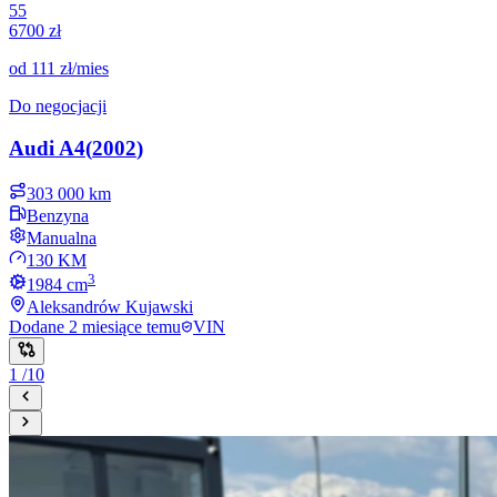
55
6700 zł
od
111 zł
/mies
Do negocjacji
Audi
A4
(
2002
)
303 000 km
Benzyna
Manualna
130 KM
3
1984
cm
Aleksandrów Kujawski
Dodane
2 miesiące temu
VIN
1
/
10