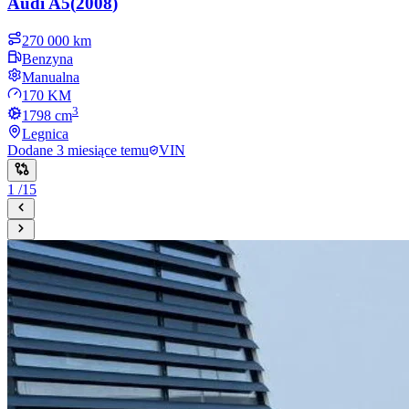
Audi
A5
(
2008
)
270 000 km
Benzyna
Manualna
170 KM
3
1798
cm
Legnica
Dodane
3 miesiące temu
VIN
1
/
15