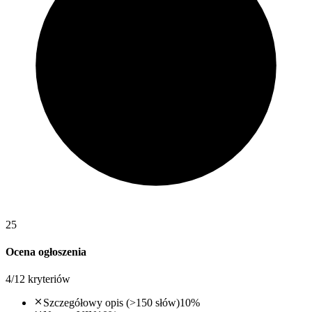
25
Ocena ogłoszenia
4
/
12
kryteriów
Szczegółowy opis (>150 słów)
10
%