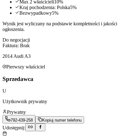
Max 2 właścicieli
10
%
Kraj pochodzenia: Polska
5
%
Bezwypadkowy
5
%
Wynik jest wyliczany na podstawie kompletności i jakości
ogłoszenia.
Do negocjacji
Faktura:
Brak
2014
Audi
A3
Pierwszy właściciel
Sprzedawca
U
Użytkownik prywatny
Prywatny
792-439-258
Kopiuj numer telefonu
Udostępnij: