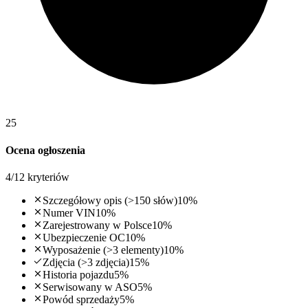
25
Ocena ogłoszenia
4
/
12
kryteriów
Szczegółowy opis (>150 słów)
10
%
Numer VIN
10
%
Zarejestrowany w Polsce
10
%
Ubezpieczenie OC
10
%
Wyposażenie (>3 elementy)
10
%
Zdjęcia (>3 zdjęcia)
15
%
Historia pojazdu
5
%
Serwisowany w ASO
5
%
Powód sprzedaży
5
%