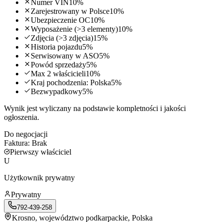
Numer VIN
10
%
Zarejestrowany w Polsce
10
%
Ubezpieczenie OC
10
%
Wyposażenie (>3 elementy)
10
%
Zdjęcia (>3 zdjęcia)
15
%
Historia pojazdu
5
%
Serwisowany w ASO
5
%
Powód sprzedaży
5
%
Max 2 właścicieli
10
%
Kraj pochodzenia: Polska
5
%
Bezwypadkowy
5
%
Wynik jest wyliczany na podstawie kompletności i jakości
ogłoszenia.
Do negocjacji
Faktura:
Brak
Pierwszy właściciel
U
Użytkownik prywatny
Prywatny
792-439-258
Krosno
, województwo podkarpackie, Polska