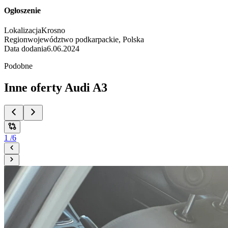
Ogłoszenie
Lokalizacja
Krosno
Region
województwo podkarpackie, Polska
Data dodania
6.06.2024
Podobne
Inne oferty Audi A3
1
/
6