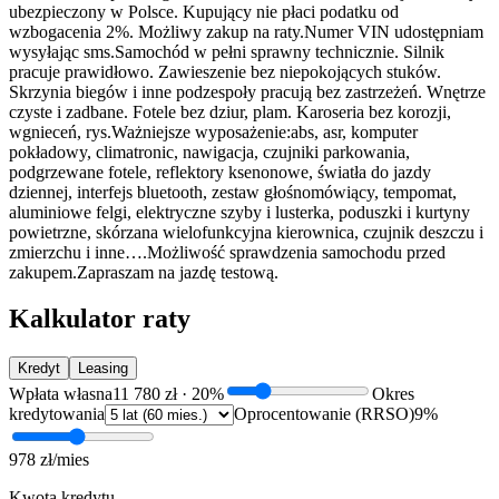
ubezpieczony w Polsce. Kupujący nie płaci podatku od
wzbogacenia 2%. Możliwy zakup na raty.Numer VIN udostępniam
wysyłając sms.Samochód w pełni sprawny technicznie. Silnik
pracuje prawidłowo. Zawieszenie bez niepokojących stuków.
Skrzynia biegów i inne podzespoły pracują bez zastrzeżeń. Wnętrze
czyste i zadbane. Fotele bez dziur, plam. Karoseria bez korozji,
wgnieceń, rys.Ważniejsze wyposażenie:abs, asr, komputer
pokładowy, climatronic, nawigacja, czujniki parkowania,
podgrzewane fotele, reflektory ksenonowe, światła do jazdy
dziennej, interfejs bluetooth, zestaw głośnomówiący, tempomat,
aluminiowe felgi, elektryczne szyby i lusterka, poduszki i kurtyny
powietrzne, skórzana wielofunkcyjna kierownica, czujnik deszczu i
zmierzchu i inne….Możliwość sprawdzenia samochodu przed
zakupem.Zapraszam na jazdę testową.
Kalkulator raty
Kredyt
Leasing
Wpłata własna
11 780 zł
·
20
%
Okres
kredytowania
Oprocentowanie (RRSO)
9
%
978 zł
/mies
Kwota kredytu