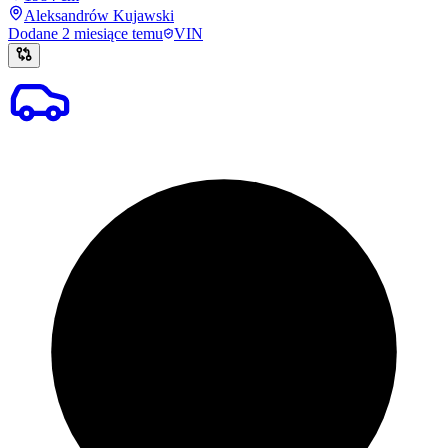
Aleksandrów Kujawski
Dodane
2 miesiące temu
VIN