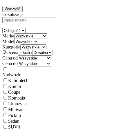
Wyczyść
Lokalizacja
Marka
Model
Kategoria
Ocena jakości
Cena od
Cena do
Nadwozie
Kabriolet
1
Kombi
Coupe
Kompakt
Limuzyna
Minivan
Pickup
Sedan
SUV
4