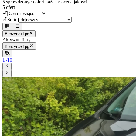
5
sprawdzonych ofert
·
każda z oceną jakości
5
ofert
Sortuj
Benzyna+Lpg
Aktywne filtry:
Benzyna+Lpg
1
/
10