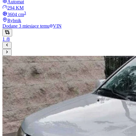
Automat
294 KM
3
3604
cm
Rybnik
Dodane
3 miesiące temu
VIN
1
/
8