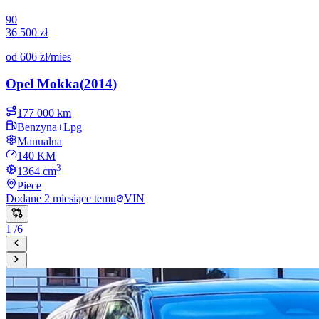
90
36 500 zł
od
606 zł
/mies
Opel
Mokka
(
2014
)
177 000 km
Benzyna+Lpg
Manualna
140 KM
3
1364
cm
Piece
Dodane
2 miesiące temu
VIN
1
/
6