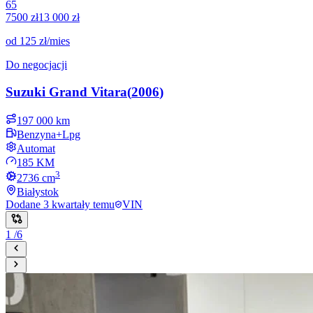
65
7500 zł
13 000 zł
od
125 zł
/mies
Do negocjacji
Suzuki
Grand Vitara
(
2006
)
197 000 km
Benzyna+Lpg
Automat
185 KM
3
2736
cm
Białystok
Dodane
3 kwartały temu
VIN
1
/
6