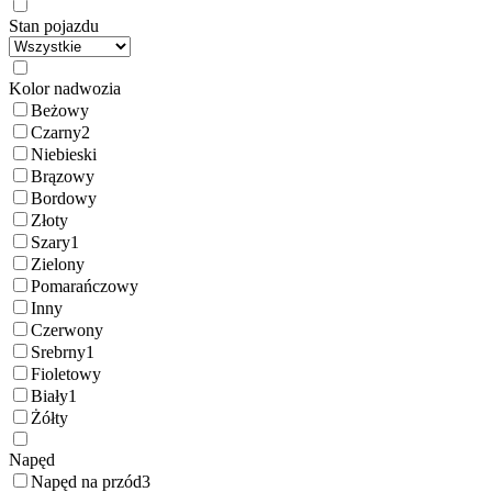
Stan pojazdu
Kolor nadwozia
Beżowy
Czarny
2
Niebieski
Brązowy
Bordowy
Złoty
Szary
1
Zielony
Pomarańczowy
Inny
Czerwony
Srebrny
1
Fioletowy
Biały
1
Żółty
Napęd
Napęd na przód
3