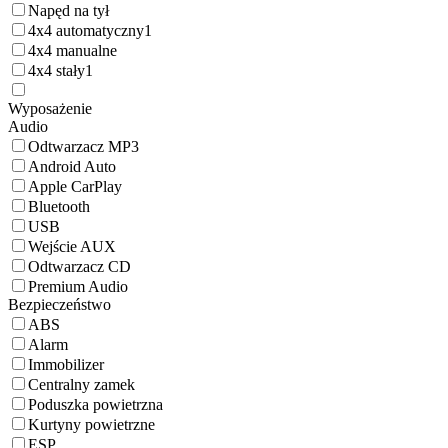
Napęd na tył
4x4 automatyczny
1
4x4 manualne
4x4 stały
1
Wyposażenie
Audio
Odtwarzacz MP3
Android Auto
Apple CarPlay
Bluetooth
USB
Wejście AUX
Odtwarzacz CD
Premium Audio
Bezpieczeństwo
ABS
Alarm
Immobilizer
Centralny zamek
Poduszka powietrzna
Kurtyny powietrzne
ESP