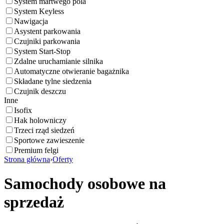
System martwego pola
System Keyless
Nawigacja
Asystent parkowania
Czujniki parkowania
System Start-Stop
Zdalne uruchamianie silnika
Automatyczne otwieranie bagażnika
Składane tylne siedzenia
Czujnik deszczu
Inne
Isofix
Hak holowniczy
Trzeci rząd siedzeń
Sportowe zawieszenie
Premium felgi
Strona główna
›
Oferty
Samochody osobowe na
sprzedaż