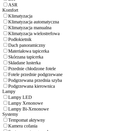
ASR
Komfort
Klimatyzacja
Klimatyzacja automatyczna
Klimatyzacja manualna
Klimatyzacja wielostrefowa
Podłokietnik
Dach panoramiczny
Materiałowa tapicerka
Skórzana tapicerka
Składane lusterka
Przednie chłodzone fotele
Fotele przednie podgrzewane
Podgrzewana przednia szyba
Podgrzewana kierownica
Lampy
Lampy LED
Lampy Xenonowe
Lampy Bi-Xenonowe
Systemy
Tempomat aktywny
Kamera cofania