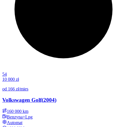
54
10 000 zł
od
166 zł
/mies
Volkswagen
Golf
(
2004
)
160 000 km
Benzyna+Lpg
Automat