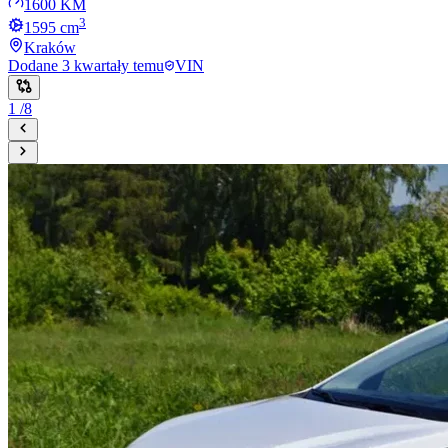
1600 KM
3
1595
cm
Kraków
Dodane
3 kwartały temu
VIN
1
/
8