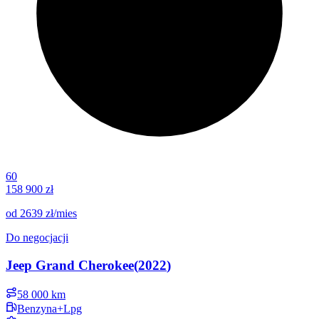
60
158 900 zł
od
2639 zł
/mies
Do negocjacji
Jeep
Grand Cherokee
(
2022
)
58 000 km
Benzyna+Lpg