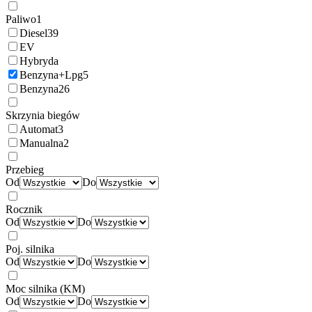
Paliwo
1
Diesel
39
EV
Hybryda
Benzyna+Lpg
5
Benzyna
26
Skrzynia biegów
Automat
3
Manualna
2
Przebieg
Od
Do
Rocznik
Od
Do
Poj. silnika
Od
Do
Moc silnika (KM)
Od
Do