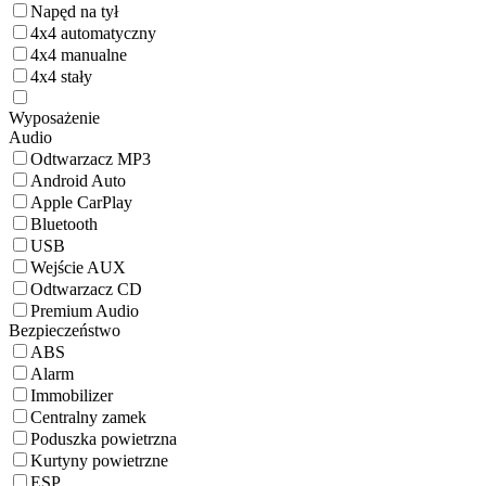
Napęd na tył
4x4 automatyczny
4x4 manualne
4x4 stały
Wyposażenie
Audio
Odtwarzacz MP3
Android Auto
Apple CarPlay
Bluetooth
USB
Wejście AUX
Odtwarzacz CD
Premium Audio
Bezpieczeństwo
ABS
Alarm
Immobilizer
Centralny zamek
Poduszka powietrzna
Kurtyny powietrzne
ESP