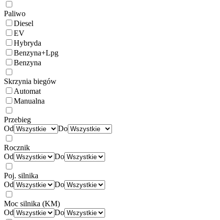
Paliwo
Diesel
EV
Hybryda
Benzyna+Lpg
Benzyna
Skrzynia biegów
Automat
Manualna
Przebieg
Od
Do
Rocznik
Od
Do
Poj. silnika
Od
Do
Moc silnika (KM)
Od
Do