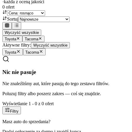
·
każda z oceną jakości
0
ofert
Sortuj
Wyczyść wszystkie
Toyota
Tacoma
Aktywne filtry:
Wyczyść wszystkie
Toyota
Tacoma
Nic nie pasuje
Nie znaleźliśmy aut, które pasują do tego zestawu filtrów.
Poluzuj filtry albo poszerz zakres — coś się znajdzie.
Wyświetlanie
1
-
0
z
0
ofert
Filtry
Masz auto do sprzedania?
Dodaj ogłoszenie za darmo i znajdź kupca.