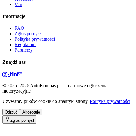
Van
Informacje
FAQ
Zgłoś pomysł
Polityka prywatności
Regulamin
Partnerzy
Znajdź nas
©
2025–2026
AutoKompas.pl — darmowe ogłoszenia
motoryzacyjne
Używamy plików cookie do analityki strony.
Polityka prywatności
Odrzuć
Akceptuję
Zgłoś pomysł