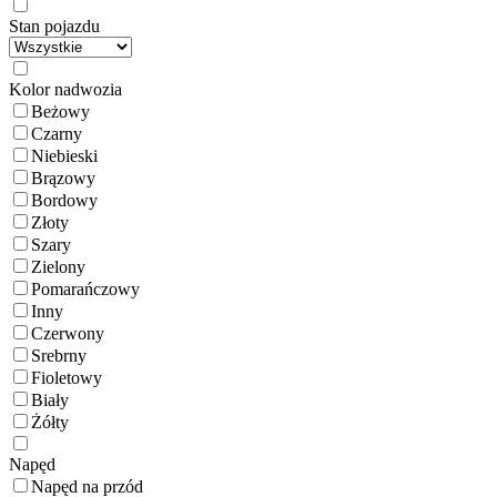
Stan pojazdu
Kolor nadwozia
Beżowy
Czarny
Niebieski
Brązowy
Bordowy
Złoty
Szary
Zielony
Pomarańczowy
Inny
Czerwony
Srebrny
Fioletowy
Biały
Żółty
Napęd
Napęd na przód