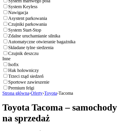
System martwego pola
System Keyless
Nawigacja
Asystent parkowania
Czujniki parkowania
System Start-Stop
Zdalne uruchamianie silnika
Automatyczne otwieranie bagażnika
Składane tylne siedzenia
Czujnik deszczu
Inne
Isofix
Hak holowniczy
Trzeci rząd siedzeń
Sportowe zawieszenie
Premium felgi
Strona główna
›
Oferty
›
Toyota
›
Tacoma
Toyota Tacoma – samochody
na sprzedaż