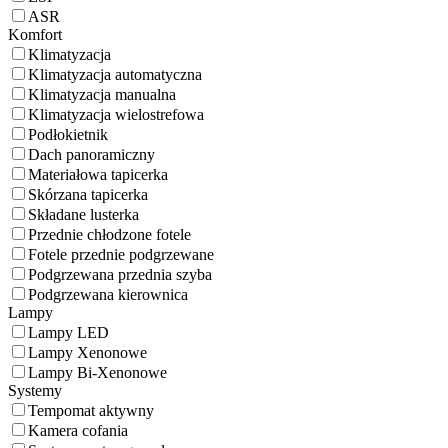
ASR
Komfort
Klimatyzacja
Klimatyzacja automatyczna
Klimatyzacja manualna
Klimatyzacja wielostrefowa
Podłokietnik
Dach panoramiczny
Materiałowa tapicerka
Skórzana tapicerka
Składane lusterka
Przednie chłodzone fotele
Fotele przednie podgrzewane
Podgrzewana przednia szyba
Podgrzewana kierownica
Lampy
Lampy LED
Lampy Xenonowe
Lampy Bi-Xenonowe
Systemy
Tempomat aktywny
Kamera cofania