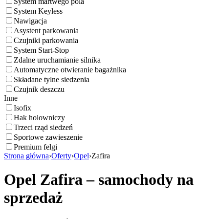
System martwego pola
System Keyless
Nawigacja
Asystent parkowania
Czujniki parkowania
System Start-Stop
Zdalne uruchamianie silnika
Automatyczne otwieranie bagażnika
Składane tylne siedzenia
Czujnik deszczu
Inne
Isofix
Hak holowniczy
Trzeci rząd siedzeń
Sportowe zawieszenie
Premium felgi
Strona główna
›
Oferty
›
Opel
›
Zafira
Opel Zafira – samochody na
sprzedaż