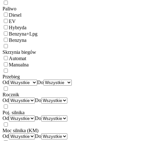
Paliwo
Diesel
EV
Hybryda
Benzyna+Lpg
Benzyna
Skrzynia biegów
Automat
Manualna
Przebieg
Od
Do
Rocznik
Od
Do
Poj. silnika
Od
Do
Moc silnika (KM)
Od
Do