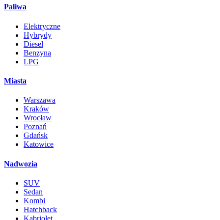
Paliwa
Elektryczne
Hybrydy
Diesel
Benzyna
LPG
Miasta
Warszawa
Kraków
Wrocław
Poznań
Gdańsk
Katowice
Nadwozia
SUV
Sedan
Kombi
Hatchback
Kabriolet