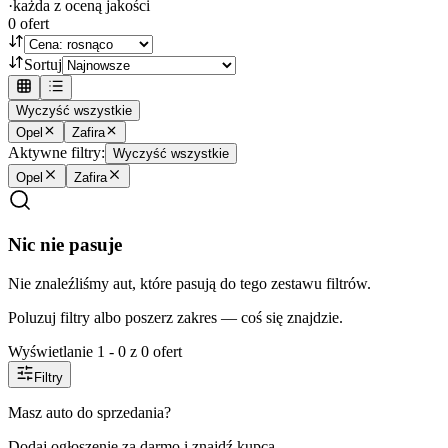
·
każda z oceną jakości
0
ofert
Sortuj
Wyczyść wszystkie
Opel
Zafira
Aktywne filtry:
Wyczyść wszystkie
Opel
Zafira
Nic nie pasuje
Nie znaleźliśmy aut, które pasują do tego zestawu filtrów.
Poluzuj filtry albo poszerz zakres — coś się znajdzie.
Wyświetlanie
1
-
0
z
0
ofert
Filtry
Masz auto do sprzedania?
Dodaj ogłoszenie za darmo i znajdź kupca.