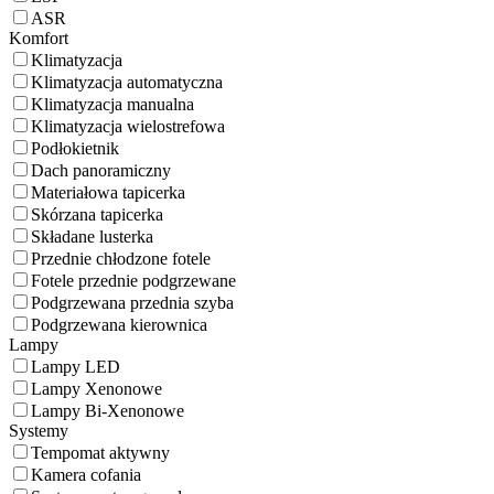
ASR
Komfort
Klimatyzacja
Klimatyzacja automatyczna
Klimatyzacja manualna
Klimatyzacja wielostrefowa
Podłokietnik
Dach panoramiczny
Materiałowa tapicerka
Skórzana tapicerka
Składane lusterka
Przednie chłodzone fotele
Fotele przednie podgrzewane
Podgrzewana przednia szyba
Podgrzewana kierownica
Lampy
Lampy LED
Lampy Xenonowe
Lampy Bi-Xenonowe
Systemy
Tempomat aktywny
Kamera cofania