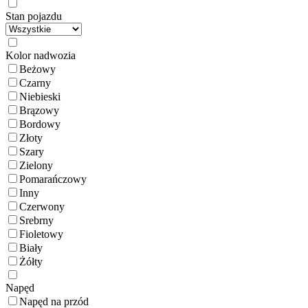
Stan pojazdu
Kolor nadwozia
Beżowy
Czarny
Niebieski
Brązowy
Bordowy
Złoty
Szary
Zielony
Pomarańczowy
Inny
Czerwony
Srebrny
Fioletowy
Biały
Żółty
Napęd
Napęd na przód