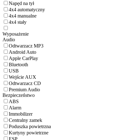
Napęd na tył
4x4 automatyczny
4x4 manualne
4x4 stały
Wyposażenie
Audio
Odtwarzacz MP3
Android Auto
Apple CarPlay
Bluetooth
USB
Wejście AUX
Odtwarzacz CD
Premium Audio
Bezpieczeństwo
ABS
Alarm
Immobilizer
Centralny zamek
Poduszka powietrzna
Kurtyny powietrzne
ESP