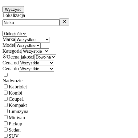
Wyczyść
Lokalizacja
Marka
Model
Kategoria
Ocena jakości
Cena od
Cena do
Nadwozie
Kabriolet
Kombi
Coupe
1
Kompakt
Limuzyna
Minivan
Pickup
Sedan
SUV