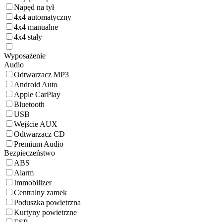
Napęd na tył
4x4 automatyczny
4x4 manualne
4x4 stały
Wyposażenie
Audio
Odtwarzacz MP3
Android Auto
Apple CarPlay
Bluetooth
USB
Wejście AUX
Odtwarzacz CD
Premium Audio
Bezpieczeństwo
ABS
Alarm
Immobilizer
Centralny zamek
Poduszka powietrzna
Kurtyny powietrzne