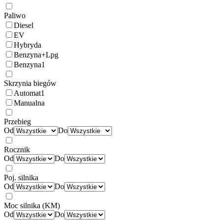
Paliwo
Diesel
EV
Hybryda
Benzyna+Lpg
Benzyna
1
Skrzynia biegów
Automat
1
Manualna
Przebieg
Od
Do
Rocznik
Od
Do
Poj. silnika
Od
Do
Moc silnika (KM)
Od
Do