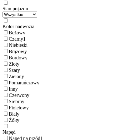
Stan pojazdu
Kolor nadwozia
Beżowy
Czarny
1
Niebieski
Brązowy
Bordowy
Złoty
Szary
Zielony
Pomarańczowy
Inny
Czerwony
Srebrny
Fioletowy
Biały
Żółty
Napęd
Napęd na przód
1