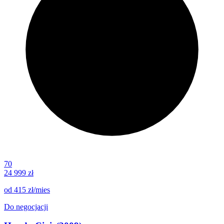
70
24 999 zł
od
415 zł
/mies
Do negocjacji