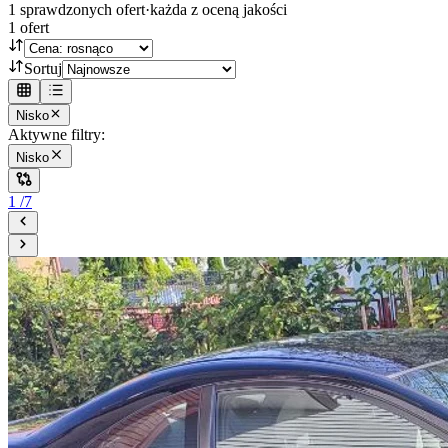
1
sprawdzonych ofert
·
każda z oceną jakości
1
ofert
Sortuj
Nisko
Aktywne filtry:
Nisko
1
/
7