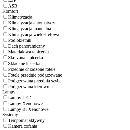
ESP
ASR
Komfort
Klimatyzacja
Klimatyzacja automatyczna
Klimatyzacja manualna
Klimatyzacja wielostrefowa
Podłokietnik
Dach panoramiczny
Materiałowa tapicerka
Skórzana tapicerka
Składane lusterka
Przednie chłodzone fotele
Fotele przednie podgrzewane
Podgrzewana przednia szyba
Podgrzewana kierownica
Lampy
Lampy LED
Lampy Xenonowe
Lampy Bi-Xenonowe
Systemy
Tempomat aktywny
Kamera cofania