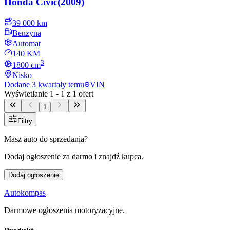
Honda
Civic
(
2009
)
39 000 km
Benzyna
Automat
140 KM
3
1800
cm
Nisko
Dodane
3 kwartały temu
VIN
Wyświetlanie
1
-
1
z
1
ofert
1
Filtry
Masz auto do sprzedania?
Dodaj ogłoszenie za darmo i znajdź kupca.
Dodaj ogłoszenie
Autokompas
Darmowe ogłoszenia motoryzacyjne.