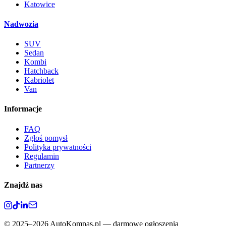
Katowice
Nadwozia
SUV
Sedan
Kombi
Hatchback
Kabriolet
Van
Informacje
FAQ
Zgłoś pomysł
Polityka prywatności
Regulamin
Partnerzy
Znajdź nas
©
2025–2026
AutoKompas.pl — darmowe ogłoszenia