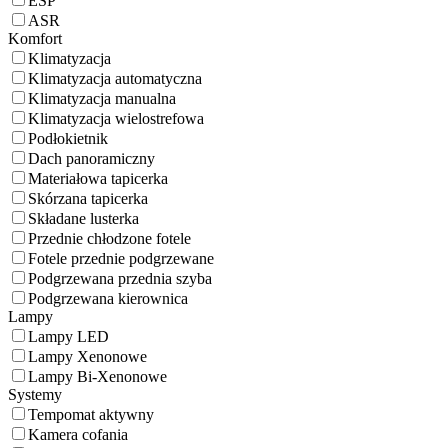
ESP
ASR
Komfort
Klimatyzacja
Klimatyzacja automatyczna
Klimatyzacja manualna
Klimatyzacja wielostrefowa
Podłokietnik
Dach panoramiczny
Materiałowa tapicerka
Skórzana tapicerka
Składane lusterka
Przednie chłodzone fotele
Fotele przednie podgrzewane
Podgrzewana przednia szyba
Podgrzewana kierownica
Lampy
Lampy LED
Lampy Xenonowe
Lampy Bi-Xenonowe
Systemy
Tempomat aktywny
Kamera cofania