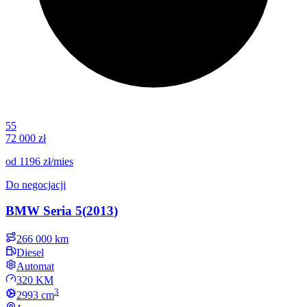
55
72 000 zł
od
1196 zł
/mies
Do negocjacji
BMW
Seria 5
(
2013
)
266 000 km
Diesel
Automat
320 KM
3
2993
cm