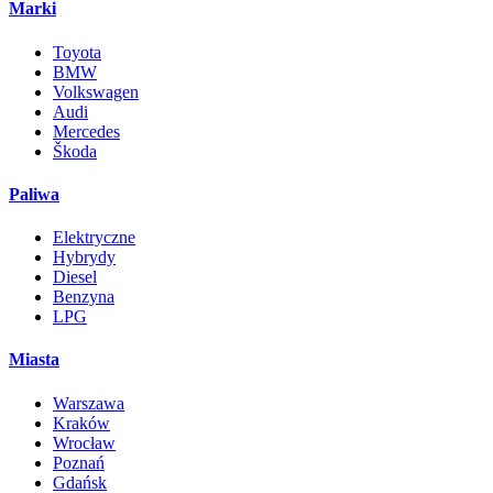
Marki
Toyota
BMW
Volkswagen
Audi
Mercedes
Škoda
Paliwa
Elektryczne
Hybrydy
Diesel
Benzyna
LPG
Miasta
Warszawa
Kraków
Wrocław
Poznań
Gdańsk