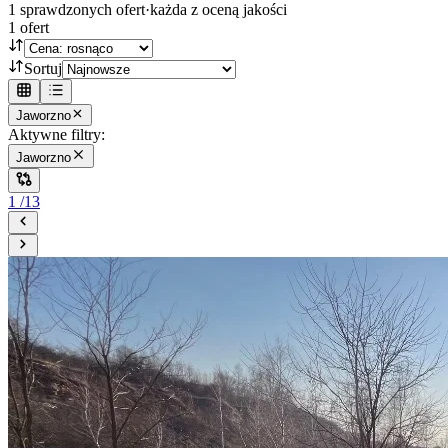
1
sprawdzonych ofert
·
każda z oceną jakości
1
ofert
Sortuj
Jaworzno
Aktywne filtry:
Jaworzno
1
/
13