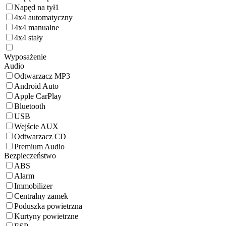
Napęd na tył
1
4x4 automatyczny
4x4 manualne
4x4 stały
Wyposażenie
Audio
Odtwarzacz MP3
Android Auto
Apple CarPlay
Bluetooth
USB
Wejście AUX
Odtwarzacz CD
Premium Audio
Bezpieczeństwo
ABS
Alarm
Immobilizer
Centralny zamek
Poduszka powietrzna
Kurtyny powietrzne