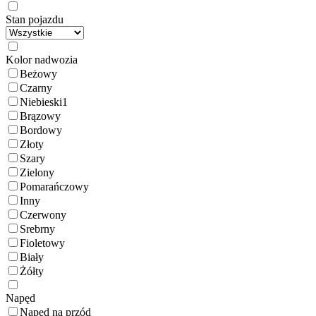
Stan pojazdu
Kolor nadwozia
Beżowy
Czarny
Niebieski
1
Brązowy
Bordowy
Złoty
Szary
Zielony
Pomarańczowy
Inny
Czerwony
Srebrny
Fioletowy
Biały
Żółty
Napęd
Napęd na przód