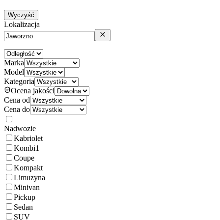
Wyczyść
Lokalizacja
Marka
Model
Kategoria
Ocena jakości
Cena od
Cena do
Nadwozie
Kabriolet
Kombi
1
Coupe
Kompakt
Limuzyna
Minivan
Pickup
Sedan
SUV