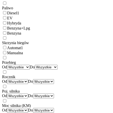
Paliwo
Diesel
1
EV
Hybryda
Benzyna+Lpg
Benzyna
Skrzynia biegów
Automat
1
Manualna
Przebieg
Od
Do
Rocznik
Od
Do
Poj. silnika
Od
Do
Moc silnika (KM)
Od
Do