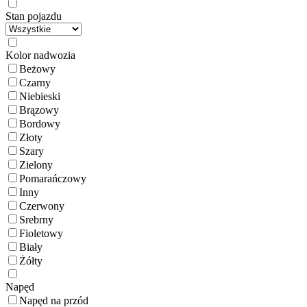
Stan pojazdu
Kolor nadwozia
Beżowy
Czarny
Niebieski
Brązowy
Bordowy
Złoty
Szary
Zielony
Pomarańczowy
Inny
Czerwony
Srebrny
Fioletowy
Biały
Żółty
Napęd
Napęd na przód