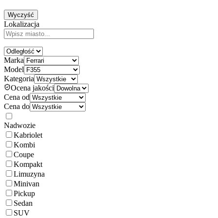
Wyczyść
Lokalizacja
Marka
Model
Kategoria
Ocena jakości
Cena od
Cena do
Nadwozie
Kabriolet
Kombi
Coupe
Kompakt
Limuzyna
Minivan
Pickup
Sedan
SUV