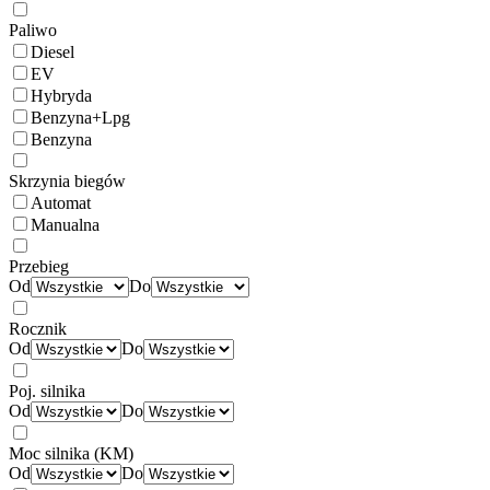
Paliwo
Diesel
EV
Hybryda
Benzyna+Lpg
Benzyna
Skrzynia biegów
Automat
Manualna
Przebieg
Od
Do
Rocznik
Od
Do
Poj. silnika
Od
Do
Moc silnika (KM)
Od
Do