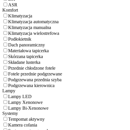
ASR
Komfort
Klimatyzacja
Klimatyzacja automatyczna
Klimatyzacja manualna
Klimatyzacja wielostrefowa
Podłokietnik
Dach panoramiczny
Materiałowa tapicerka
Skórzana tapicerka
Składane lusterka
Przednie chłodzone fotele
Fotele przednie podgrzewane
Podgrzewana przednia szyba
Podgrzewana kierownica
Lampy
Lampy LED
Lampy Xenonowe
Lampy Bi-Xenonowe
Systemy
Tempomat aktywny
Kamera cofania