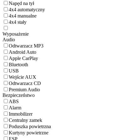
Napęd na tył
4x4 automatyczny
4x4 manualne
4x4 stały
Wyposażenie
Audio
Odtwarzacz MP3
Android Auto
Apple CarPlay
Bluetooth
USB
Wejście AUX
Odtwarzacz CD
Premium Audio
Bezpieczeństwo
ABS
Alarm
Immobilizer
Centralny zamek
Poduszka powietrzna
Kurtyny powietrzne
ESP