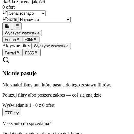
·
każda z oceną jakości
0
ofert
Sortuj
Wyczyść wszystkie
Ferrari
F355
Aktywne filtry:
Wyczyść wszystkie
Ferrari
F355
Nic nie pasuje
Nie znaleźliśmy aut, które pasują do tego zestawu filtrów.
Poluzuj filtry albo poszerz zakres — coś się znajdzie.
Wyświetlanie
1
-
0
z
0
ofert
Filtry
Masz auto do sprzedania?
Dodaj ogłoszenie za darmo i znajdź kupca.