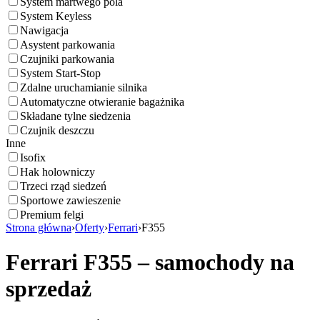
System martwego pola
System Keyless
Nawigacja
Asystent parkowania
Czujniki parkowania
System Start-Stop
Zdalne uruchamianie silnika
Automatyczne otwieranie bagażnika
Składane tylne siedzenia
Czujnik deszczu
Inne
Isofix
Hak holowniczy
Trzeci rząd siedzeń
Sportowe zawieszenie
Premium felgi
Strona główna
›
Oferty
›
Ferrari
›
F355
Ferrari F355 – samochody na
sprzedaż