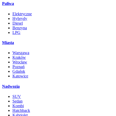
Paliwa
Elektryczne
Hybrydy
Diesel
Benzyna
LPG
Miasta
Warszawa
Kraków
Wrocław
Poznań
Gdańsk
Katowice
Nadwozia
SUV
Sedan
Kombi
Hatchback
Kabriolet