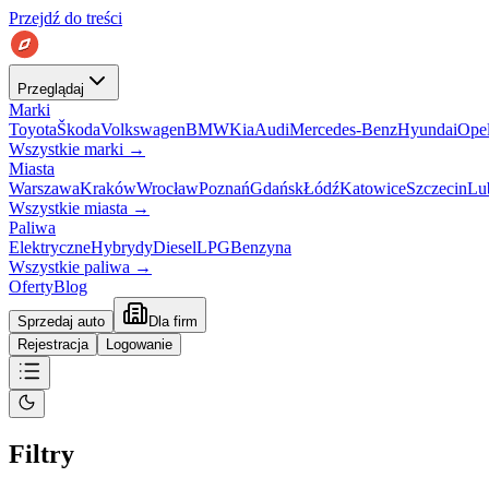
Przejdź do treści
Przeglądaj
Marki
Toyota
Škoda
Volkswagen
BMW
Kia
Audi
Mercedes-Benz
Hyundai
Ope
Wszystkie marki
→
Miasta
Warszawa
Kraków
Wrocław
Poznań
Gdańsk
Łódź
Katowice
Szczecin
Lu
Wszystkie miasta
→
Paliwa
Elektryczne
Hybrydy
Diesel
LPG
Benzyna
Wszystkie paliwa
→
Oferty
Blog
Sprzedaj auto
Dla firm
Rejestracja
Logowanie
Filtry