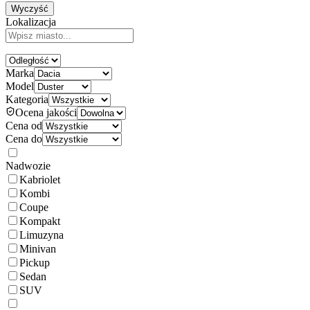
Wyczyść
Lokalizacja
Marka
Model
Kategoria
Ocena jakości
Cena od
Cena do
Nadwozie
Kabriolet
Kombi
Coupe
Kompakt
Limuzyna
Minivan
Pickup
Sedan
SUV