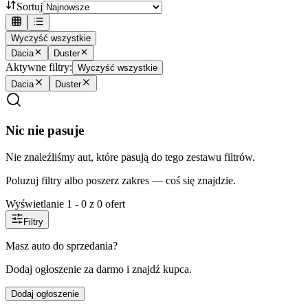
Sortuj
Wyczyść wszystkie
Dacia
Duster
Aktywne filtry:
Wyczyść wszystkie
Dacia
Duster
Nic nie pasuje
Nie znaleźliśmy aut, które pasują do tego zestawu filtrów.
Poluzuj filtry albo poszerz zakres — coś się znajdzie.
Wyświetlanie
1
-
0
z
0
ofert
Filtry
Masz auto do sprzedania?
Dodaj ogłoszenie za darmo i znajdź kupca.
Dodaj ogłoszenie