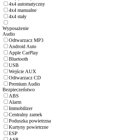
4x4 automatyczny
4x4 manualne
4x4 stały
Wyposażenie
Audio
Odtwarzacz MP3
Android Auto
Apple CarPlay
Bluetooth
USB
Wejście AUX
Odtwarzacz CD
Premium Audio
Bezpieczeństwo
ABS
Alarm
Immobilizer
Centralny zamek
Poduszka powietrzna
Kurtyny powietrzne
ESP
ASR