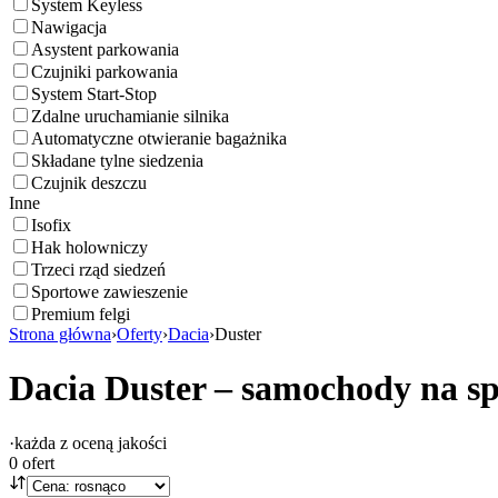
System Keyless
Nawigacja
Asystent parkowania
Czujniki parkowania
System Start-Stop
Zdalne uruchamianie silnika
Automatyczne otwieranie bagażnika
Składane tylne siedzenia
Czujnik deszczu
Inne
Isofix
Hak holowniczy
Trzeci rząd siedzeń
Sportowe zawieszenie
Premium felgi
Strona główna
›
Oferty
›
Dacia
›
Duster
Dacia Duster – samochody na s
·
każda z oceną jakości
0
ofert