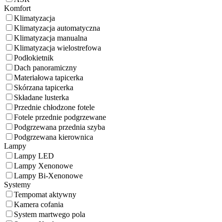
Komfort
Klimatyzacja
Klimatyzacja automatyczna
Klimatyzacja manualna
Klimatyzacja wielostrefowa
Podłokietnik
Dach panoramiczny
Materiałowa tapicerka
Skórzana tapicerka
Składane lusterka
Przednie chłodzone fotele
Fotele przednie podgrzewane
Podgrzewana przednia szyba
Podgrzewana kierownica
Lampy
Lampy LED
Lampy Xenonowe
Lampy Bi-Xenonowe
Systemy
Tempomat aktywny
Kamera cofania
System martwego pola