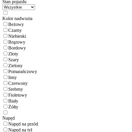
Stan pojazdu
Kolor nadwozia
Beżowy
Czarny
Niebieski
Brązowy
Bordowy
Złoty
Szary
Zielony
Pomarańczowy
Inny
Czerwony
Srebrny
Fioletowy
Biały
Żółty
Napęd
Napęd na przód
Napęd na tył