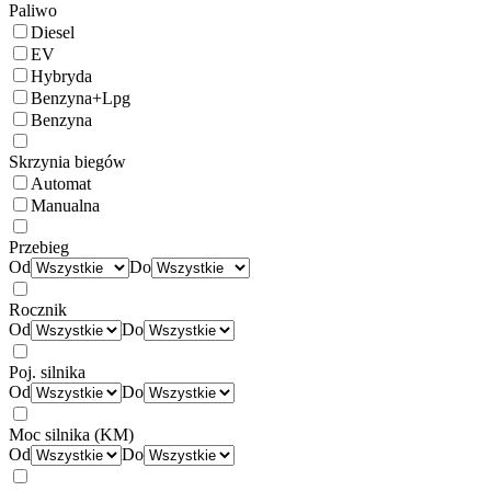
Paliwo
Diesel
EV
Hybryda
Benzyna+Lpg
Benzyna
Skrzynia biegów
Automat
Manualna
Przebieg
Od
Do
Rocznik
Od
Do
Poj. silnika
Od
Do
Moc silnika (KM)
Od
Do