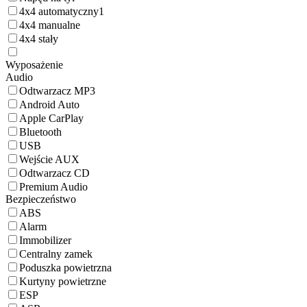
4x4 automatyczny
1
4x4 manualne
4x4 stały
Wyposażenie
Audio
Odtwarzacz MP3
Android Auto
Apple CarPlay
Bluetooth
USB
Wejście AUX
Odtwarzacz CD
Premium Audio
Bezpieczeństwo
ABS
Alarm
Immobilizer
Centralny zamek
Poduszka powietrzna
Kurtyny powietrzne
ESP