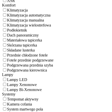
ASR
Komfort
Klimatyzacja
Klimatyzacja automatyczna
Klimatyzacja manualna
Klimatyzacja wielostrefowa
Podłokietnik
Dach panoramiczny
Materiałowa tapicerka
Skórzana tapicerka
Składane lusterka
Przednie chłodzone fotele
Fotele przednie podgrzewane
Podgrzewana przednia szyba
Podgrzewana kierownica
Lampy
Lampy LED
Lampy Xenonowe
Lampy Bi-Xenonowe
Systemy
Tempomat aktywny
Kamera cofania
System martwego pola