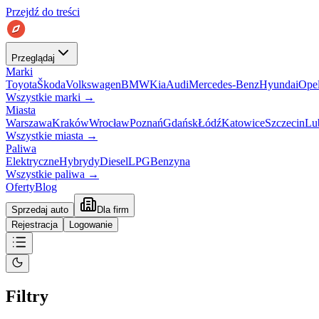
Przejdź do treści
Przeglądaj
Marki
Toyota
Škoda
Volkswagen
BMW
Kia
Audi
Mercedes-Benz
Hyundai
Ope
Wszystkie marki
→
Miasta
Warszawa
Kraków
Wrocław
Poznań
Gdańsk
Łódź
Katowice
Szczecin
Lu
Wszystkie miasta
→
Paliwa
Elektryczne
Hybrydy
Diesel
LPG
Benzyna
Wszystkie paliwa
→
Oferty
Blog
Sprzedaj auto
Dla firm
Rejestracja
Logowanie
Filtry