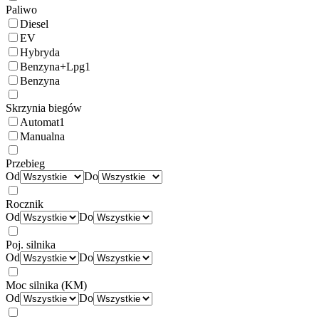
Paliwo
Diesel
EV
Hybryda
Benzyna+Lpg
1
Benzyna
Skrzynia biegów
Automat
1
Manualna
Przebieg
Od
Do
Rocznik
Od
Do
Poj. silnika
Od
Do
Moc silnika (KM)
Od
Do