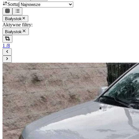
Sortuj
Białystok
Aktywne filtry:
Białystok
1
/
8