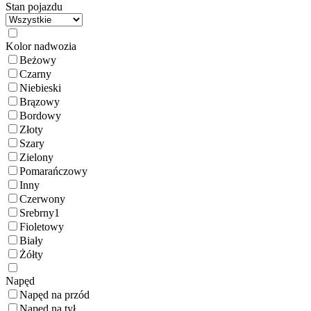
Stan pojazdu
Kolor nadwozia
Beżowy
Czarny
Niebieski
Brązowy
Bordowy
Złoty
Szary
Zielony
Pomarańczowy
Inny
Czerwony
Srebrny
1
Fioletowy
Biały
Żółty
Napęd
Napęd na przód
Napęd na tył