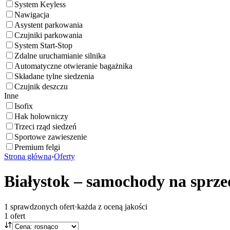
System Keyless
Nawigacja
Asystent parkowania
Czujniki parkowania
System Start-Stop
Zdalne uruchamianie silnika
Automatyczne otwieranie bagażnika
Składane tylne siedzenia
Czujnik deszczu
Inne
Isofix
Hak holowniczy
Trzeci rząd siedzeń
Sportowe zawieszenie
Premium felgi
Strona główna
›
Oferty
Białystok – samochody na sprze
1
sprawdzonych ofert
·
każda z oceną jakości
1
ofert