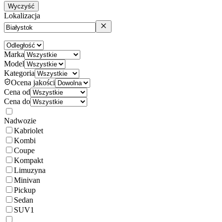
Wyczyść
Lokalizacja
Marka
Model
Kategoria
Ocena jakości
Cena od
Cena do
Nadwozie
Kabriolet
Kombi
Coupe
Kompakt
Limuzyna
Minivan
Pickup
Sedan
SUV
1