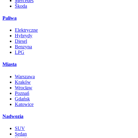
Mercedes
Škoda
Paliwa
Elektryczne
Hybrydy
Diesel
Benzyna
LPG
Miasta
Warszawa
Kraków
Wrocław
Poznań
Gdańsk
Katowice
Nadwozia
SUV
Sedan