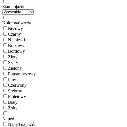
Stan pojazdu
Kolor nadwozia
Beżowy
Czarny
Niebieski
1
Brązowy
Bordowy
Złoty
Szary
Zielony
Pomarańczowy
Inny
Czerwony
Srebrny
Fioletowy
Biały
Żółty
Napęd
Napęd na przód