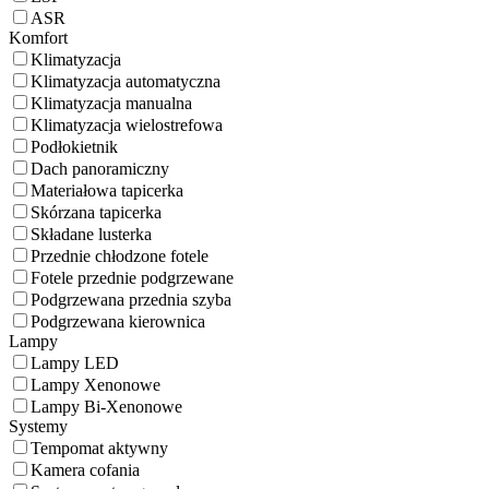
ASR
Komfort
Klimatyzacja
Klimatyzacja automatyczna
Klimatyzacja manualna
Klimatyzacja wielostrefowa
Podłokietnik
Dach panoramiczny
Materiałowa tapicerka
Skórzana tapicerka
Składane lusterka
Przednie chłodzone fotele
Fotele przednie podgrzewane
Podgrzewana przednia szyba
Podgrzewana kierownica
Lampy
Lampy LED
Lampy Xenonowe
Lampy Bi-Xenonowe
Systemy
Tempomat aktywny
Kamera cofania