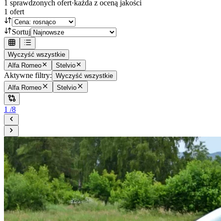
1
sprawdzonych ofert
·
każda z oceną jakości
1
ofert
Sortuj
Wyczyść wszystkie
Alfa Romeo
Stelvio
Aktywne filtry:
Wyczyść wszystkie
Alfa Romeo
Stelvio
1
/
8