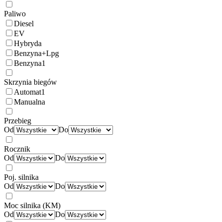
Paliwo
Diesel
EV
Hybryda
Benzyna+Lpg
Benzyna
1
Skrzynia biegów
Automat
1
Manualna
Przebieg
Od
Do
Rocznik
Od
Do
Poj. silnika
Od
Do
Moc silnika (KM)
Od
Do