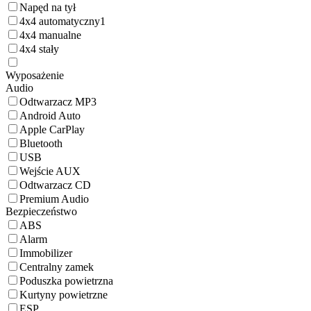
Napęd na tył
4x4 automatyczny
1
4x4 manualne
4x4 stały
Wyposażenie
Audio
Odtwarzacz MP3
Android Auto
Apple CarPlay
Bluetooth
USB
Wejście AUX
Odtwarzacz CD
Premium Audio
Bezpieczeństwo
ABS
Alarm
Immobilizer
Centralny zamek
Poduszka powietrzna
Kurtyny powietrzne
ESP