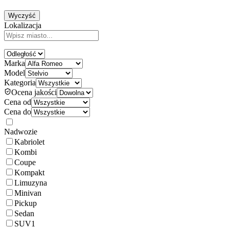
Wyczyść
Lokalizacja
Marka
Model
Kategoria
Ocena jakości
Cena od
Cena do
Nadwozie
Kabriolet
Kombi
Coupe
Kompakt
Limuzyna
Minivan
Pickup
Sedan
SUV
1