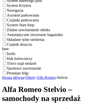
System martwego pola
System Keyless
Nawigacja
Asystent parkowania
Czujniki parkowania
System Start-Stop
Zdalne uruchamianie silnika
Automatyczne otwieranie bagażnika
Składane tylne siedzenia
Czujnik deszczu
Inne
Isofix
Hak holowniczy
Trzeci rząd siedzeń
Sportowe zawieszenie
Premium felgi
Strona główna
›
Oferty
›
Alfa Romeo
›
Stelvio
Alfa Romeo Stelvio –
samochody na sprzedaż