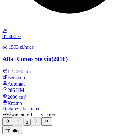
25
95 900 zł
od
1593 zł
/mies
Alfa Romeo
Stelvio
(
2018
)
115 000 km
Benzyna
Automat
286 KM
3
2000
cm
Krosno
Dodane
2 lata temu
Wyświetlanie
1
-
1
z
1
ofert
1
Filtry