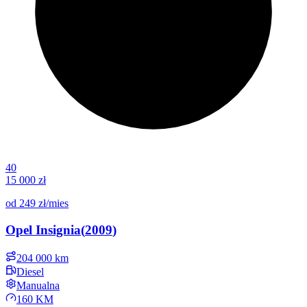
40
15 000 zł
od
249 zł
/mies
Opel
Insignia
(
2009
)
204 000 km
Diesel
Manualna
160 KM