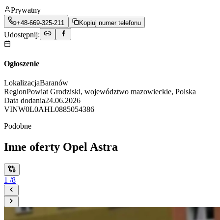
Prywatny
+48-669-325-211
Kopiuj numer telefonu
Udostępnij:
Ogłoszenie
Lokalizacja
Baranów
Region
Powiat Grodziski, województwo mazowieckie, Polska
Data dodania
24.06.2026
VIN
W0L0AHL0885054386
Podobne
Inne oferty Opel Astra
1
/
8