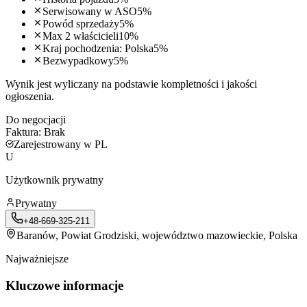
Serwisowany w ASO
5
%
Powód sprzedaży
5
%
Max 2 właścicieli
10
%
Kraj pochodzenia: Polska
5
%
Bezwypadkowy
5
%
Wynik jest wyliczany na podstawie kompletności i jakości
ogłoszenia.
Do negocjacji
Faktura:
Brak
Zarejestrowany w PL
U
Użytkownik prywatny
Prywatny
+48-669-325-211
Baranów
, Powiat Grodziski, województwo mazowieckie, Polska
Najważniejsze
Kluczowe informacje