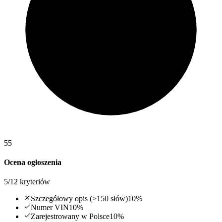
55
Ocena ogłoszenia
5
/
12
kryteriów
Szczegółowy opis (>150 słów)
10
%
Numer VIN
10
%
Zarejestrowany w Polsce
10
%