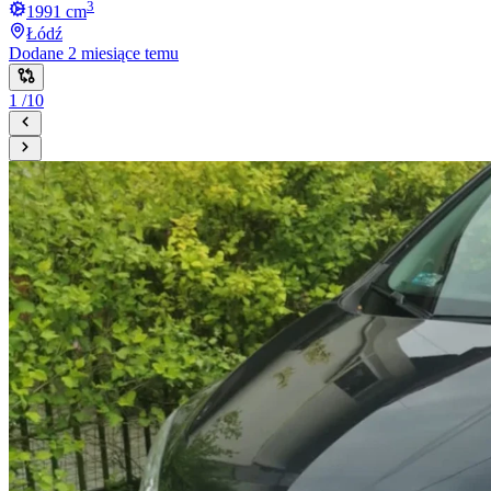
3
1991
cm
Łódź
Dodane
2 miesiące temu
1
/
10