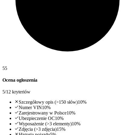
55
Ocena ogłoszenia
5
/
12
kryteriów
Szczegółowy opis (>150 słów)
10
%
Numer VIN
10
%
Zarejestrowany w Polsce
10
%
Ubezpieczenie OC
10
%
Wyposażenie (>3 elementy)
10
%
Zdjęcia (>3 zdjęcia)
15
%
Historia pojazdu
5
%