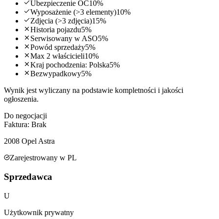
Ubezpieczenie OC
10
%
Wyposażenie (>3 elementy)
10
%
Zdjęcia (>3 zdjęcia)
15
%
Historia pojazdu
5
%
Serwisowany w ASO
5
%
Powód sprzedaży
5
%
Max 2 właścicieli
10
%
Kraj pochodzenia: Polska
5
%
Bezwypadkowy
5
%
Wynik jest wyliczany na podstawie kompletności i jakości
ogłoszenia.
Do negocjacji
Faktura:
Brak
2008
Opel
Astra
Zarejestrowany w PL
Sprzedawca
U
Użytkownik prywatny