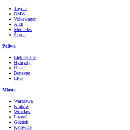
Toyota
BMW
Volkswagen
Audi
Mercedes
Škoda
Paliwa
Elektryczne
Hybrydy
Diesel
Benzyna
LPG
Miasta
Warszawa
Kraków
Wrocław
Poznań
Gdańsk
Katowice